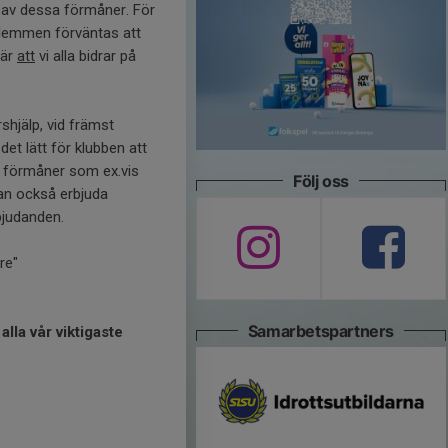
l av dessa förmåner. För
lemmen förväntas att
 är
att
vi alla bidrar på
shjälp, vid främst
et lätt för klubben att
e förmåner som ex.vis
Följ oss
kan också erbjuda
bjudanden.
re"
Samarbetspartners
 alla vår viktigaste