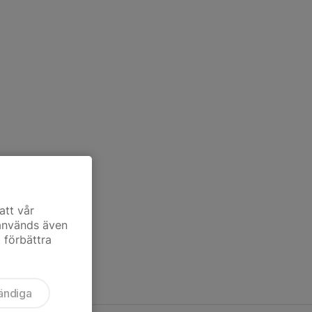
att vår
 används även
t förbättra
ändiga