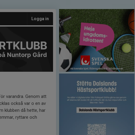
Logga in
RTKLUBB
på Nuntorp Gård
 för varandra. Genom att
vecklas också var o en av
om klubben då hette, har
emmar, ryttare och