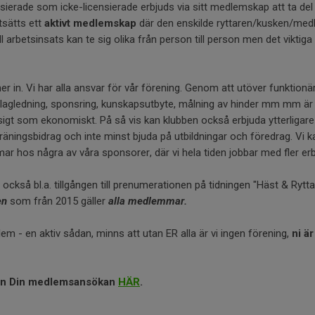
ensierade som icke-licensierade erbjuds via sitt medlemskap att ta de
utsätts ett
aktivt medlemskap
där den enskilde ryttaren/kusken/med
éll arbetsinsats kan te sig olika från person till person men det viktiga
 in. Vi har alla ansvar för vår förening. Genom att utöver funktionär
s lagledning, sponsring, kunskapsutbyte, målning av hinder mm mm är d
igt som ekonomiskt. På så vis kan klubben också erbjuda ytterligar
träningsbidrag och inte minst bjuda på utbildningar och föredrag. Vi 
ar hos några av våra sponsorer, där vi hela tiden jobbar med fler er
 också bl.a. tillgången till prenumerationen på tidningen "Häst & Rytta
en
som från 2015 gäller
alla medlemmar.
 - en aktiv sådan, minns att utan ER alla är vi ingen förening,
ni är
in Din medlemsansökan
HÄR
.