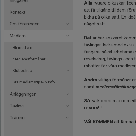
Bildgalleri
Alla
ryttare o kuskar, lic
att få tillgång till dem för
Kontakt
bidra på olika sätt. En ide
Om föreningen
något sätt.
Medlem
Det
är här ansvaret kommer
tävlingar, bidra med ex.vi
Bli medlem
fungera, såväl arbetsmäss
resebidrag, tävlings- och 
Medlemsförmåner
rabatter för våra medlemm
Klubbshop
Andra
viktiga förmåner är
Bra medlemstips- o info
samt
medlemsförsäkring
Anläggningen
Så
, välkommen som medlem
Tävling
resurs!!!
Träning
VÄLKOMMEN att lämna 