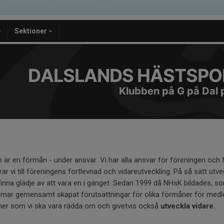
Sektioner
DALSLANDS HÄSTSPO
Klubben på G på Dal 
 är en förmån - under ansvar. Vi har alla ansvar för föreningen och
drar vi till föreningens fortlevnad och vidareutveckling. På så sätt ut
ka finna glädje av att vara en i gänget. Sedan 1999 då NHsK bildades, s
ar gemensamt skapat förutsättningar för olika förmåner för medl
måner som vi ska vara rädda om och givetvis också
utveckla vidare.