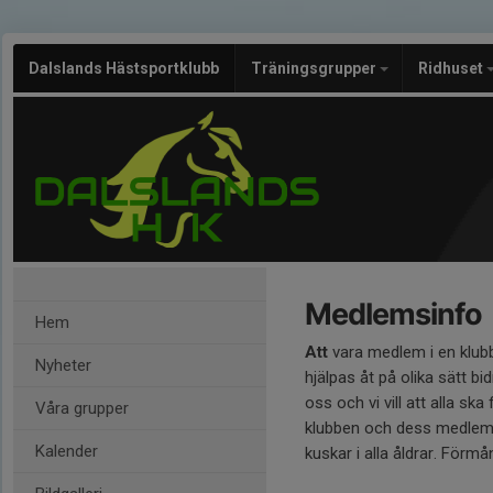
Dalslands Hästsportklubb
Träningsgrupper
Ridhuset
Medlemsinfo
Hem
Att
vara medlem i en klubb
Nyheter
hjälpas åt på olika sätt bi
oss och vi vill att alla s
Våra grupper
klubben och dess medlemm
Kalender
kuskar i alla åldrar. För