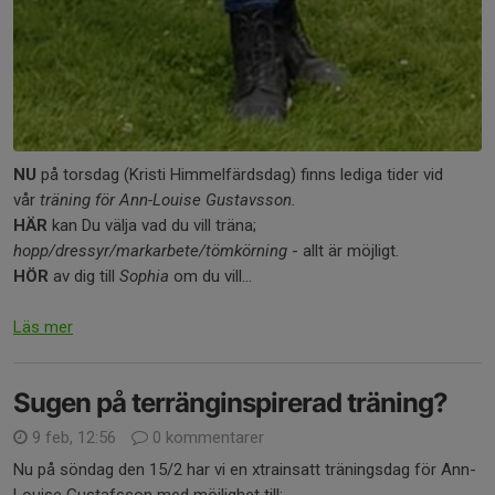
NU
på torsdag (Kristi Himmelfärdsdag) finns lediga tider vid
vår
träning för Ann-Louise Gustavsson.
HÄR
kan Du välja vad du vill träna;
hopp/dressyr/markarbete/tömkörning
- allt är möjligt.
HÖR
av dig till
Sophia
om du vill...
Läs mer
Sugen på terränginspirerad träning?
9 feb, 12:56
0 kommentarer
Nu på söndag den 15/2 har vi en xtrainsatt träningsdag för Ann-