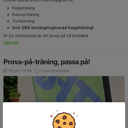
Louise Gustafsson med möjlighet till;
Hoppträning
Dressyrträning
Tömkörning
Och OBS terränginspirerad hoppträning!
Är Du intresserad av att prova på så kontakta
Läs mer
Prova-på-träning, passa på!
19 jan, 19:04
0 kommentarer