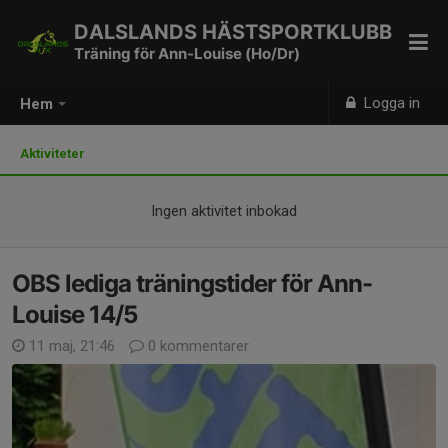
DALSLANDS HÄSTSPORTKLUBB
Träning för Ann-Louise (Ho/Dr)
Logga in
Hem
Aktiviteter
Ingen aktivitet inbokad
OBS lediga träningstider för Ann-
Louise 14/5
11 maj, 21:46
0 kommentarer