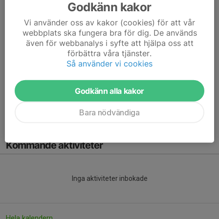
Läs mer
Godkänn kakor
Vi använder oss av kakor (cookies) för att vår
Mer Dressyrträning
webbplats ska fungera bra för dig. De används
även för webbanalys i syfte att hjälpa oss att
18 sep 2024
0 kommentarer
förbättra våra tjänster.
Så använder vi cookies
Från och med vecka 39 kommer Susanne ha träningar varje
måndag. Det finns lediga platser på ojämn vecka från kl 17.
Lektionerna är 40 min långa och du rider fram din häst innan.
Godkänn alla kakor
Susanne Lundqvist har tävlat upp till MSV...
Läs mer
Bara nödvändiga
Kommande aktiviteter
Inga aktiviteter inbokade
Hela kalendern