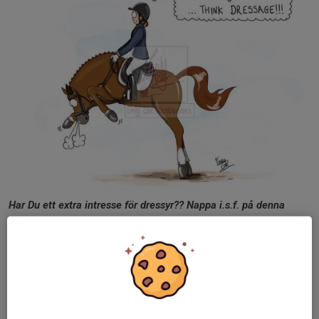
Har Du ett extra intresse för dressyr??
Nappa i.s.f. på denna
inbjudan!!!
Vi kommer nämligen ordna en avsutten träff ......
NÄR
Fredagen den 5 sept. kl. 18.00
VAR
Hemma hos Kristina Johansson i Sundals Ryr
VAD
Vi
pratar Häst,...