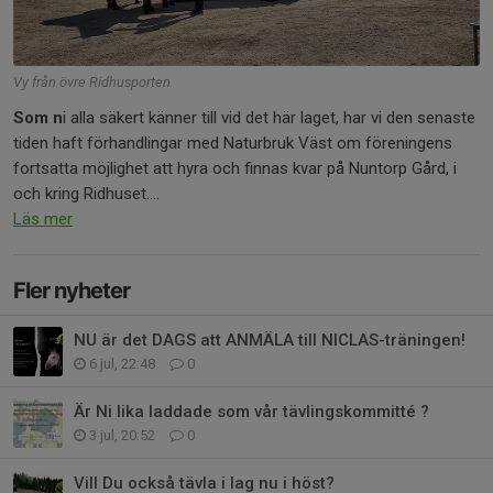
Vy från övre Ridhusporten
Som n
i alla säkert känner till vid det här laget, har vi den senaste
tiden haft förhandlingar med Naturbruk Väst om föreningens
fortsatta möjlighet att hyra och finnas kvar på Nuntorp Gård, i
och kring Ridhuset....
Läs mer
Fler nyheter
NU är det DAGS att ANMÄLA till NICLAS-träningen!
6 jul, 22:48
0
Är Ni lika laddade som vår tävlingskommitté ?
3 jul, 20:52
0
Vill Du också tävla i lag nu i höst?