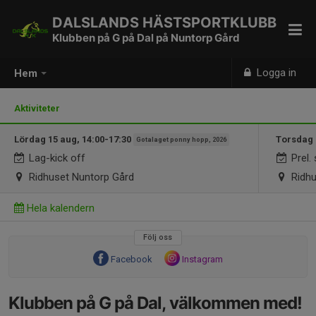
DALSLANDS HÄSTSPORTKLUBB
Klubben på G på Dal på Nuntorp Gård
Logga in
Hem
Aktiviteter
Lördag 15 aug, 14:00-17:30
Torsdag 
Gotalaget ponny hopp, 2026
Lag-kick off
Prel.
Ridhuset Nuntorp Gård
Ridhu
Hela kalendern
Följ oss
Facebook
Instagram
Klubben på G på Dal, välkommen med!