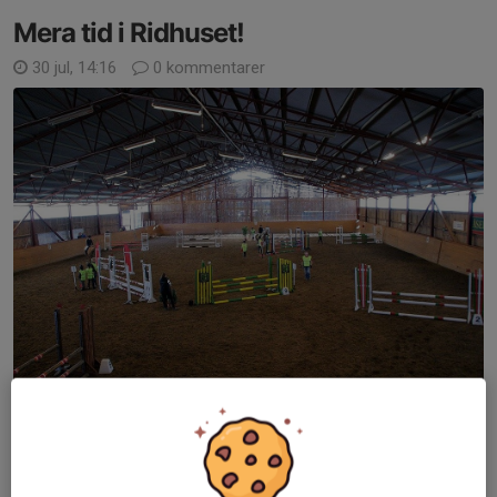
Mera tid i Ridhuset!
30 jul, 14:16
0 kommentarer
Större möjligheter att kunna utnyttja Ridhuset!
Har Du börjat fundera på en lite kallare årstid ännu?
Nej, det är nog inget som man funderar på när solen gassar