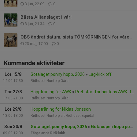
3 jun, 22:09
0
Bästa Allianslaget i vår!
3 jun, 21:34
0
OBS ändrat datum, sista TÖMKÖRNINGEN för våren 27/6!
23 maj, 17:00
0
Kommande aktiviteter
Lör 15/8
Gotalaget ponny hopp, 2026
»
Lag-kick off
14:00-17:30
Ridhuset Nuntorp Gård
Tor 27/8
Hoppträning för AWK
»
Prel. start för höstens AWK- träningar
17:00-21:00
Ridhuset Nuntorp Gård
Lör 29/8
Hoppträning för Niklas Jonsson
13:00-18:00
Ridhuset Nuntorp alt Ridhuset Equidal
Sön 30/8
Gotalaget ponny hopp, 2026
»
Gotacupen hopp ponny - första omg.
09:00-12:00
Färgelanda Ridklubb