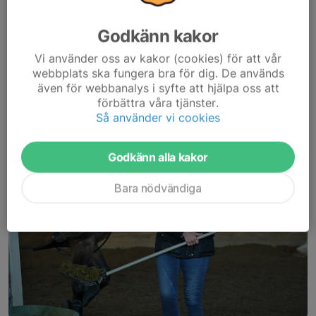
som bäst just nu 🌤️☀️🌤️
Hur som, vi vill bara berätta att...
Godkänn kakor
Läs mer
Vi använder oss av kakor (cookies) för att vår
webbplats ska fungera bra för dig. De används
Sugen på hoppträning för Anna i höst?
även för webbanalys i syfte att hjälpa oss att
förbättra våra tjänster.
30 jul, 12:49
10 kommentarer
Så använder vi cookies
Godkänn alla kakor
Bara nödvändiga